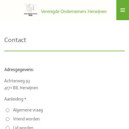
Ga
Verenigde Ondernemers Herwijnen
direct
naar
de
hoofdinhoud
Contact
Adresgegevens:
Achterweg 93
4171 BB
,
Herwijnen
Aanleiding *
Algemene vraag
Vriend worden
Lid worden