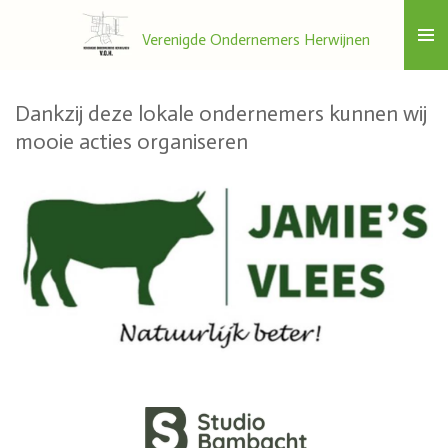
Ga
Verenigde Ondernemers Herwijnen
direct
naar
de
Dankzij deze lokale ondernemers kunnen wij
hoofdinhoud
mooie acties organiseren